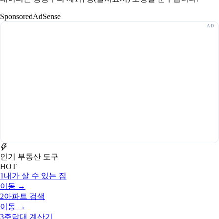
Sponsored
AdSense
인기 부동산 도구
HOT
1
내가 살 수 있는 집
이동 →
2
아파트 검색
이동 →
3
주담대 계산기