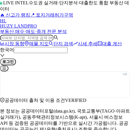
LIVE INTEL
수도권 실거래·단지분석·대출한도 통합 부동산 데
이터
🔥 신고가 랭킹
📍 토지거래허가구역
H
L
HUZY LAND
PRO
부동산 매수·매도·중개 전문 분석
시장 동향
매물 지도
단지 검색
시세 추세
대출 계산
한국어
로그인
공공데이터 출처 및 이용 조건
VERIFIED
본 정보는 공공데이터포털(data.go.kr), 국토교통부(TAGO·아파트
실거래가), 공동주택관리정보시스템(K-apt), 서울시 버스정보
API 등 검증된 공공데이터를 기반으로 실시간 가공됩니다. 공공
데이터는 공공누리 제1유형(출처표시) 조항을 준수합니다.