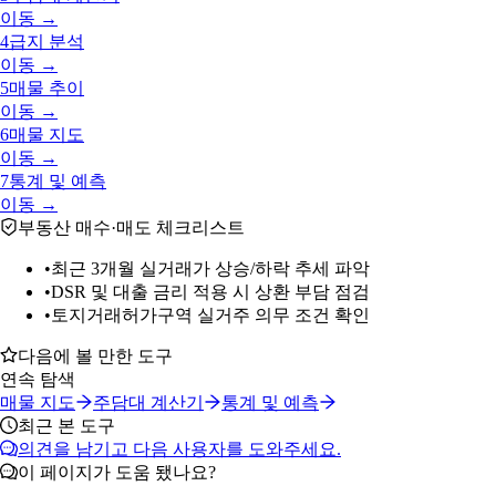
이동 →
4
급지 분석
이동 →
5
매물 추이
이동 →
6
매물 지도
이동 →
7
통계 및 예측
이동 →
부동산 매수·매도 체크리스트
•
최근 3개월 실거래가 상승/하락 추세 파악
•
DSR 및 대출 금리 적용 시 상환 부담 점검
•
토지거래허가구역 실거주 의무 조건 확인
다음에 볼 만한 도구
연속 탐색
매물 지도
주담대 계산기
통계 및 예측
최근 본 도구
의견을 남기고 다음 사용자를 도와주세요.
이 페이지가 도움 됐나요?