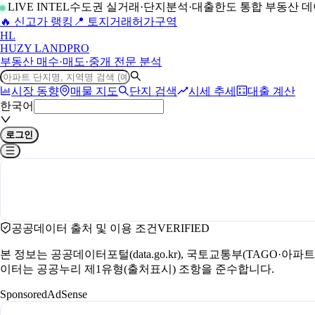
LIVE INTEL
수도권 실거래·단지분석·대출한도 통합 부동산 
🔥 신고가 랭킹
📍 토지거래허가구역
H
L
HUZY LAND
PRO
부동산 매수·매도·중개 전문 분석
시장 동향
매물 지도
단지 검색
시세 추세
대출 계산
한국어
로그인
공공데이터 출처 및 이용 조건
VERIFIED
본 정보는 공공데이터포털(data.go.kr), 국토교통부(TAGO·
이터는 공공누리 제1유형(출처표시) 조항을 준수합니다.
Sponsored
AdSense