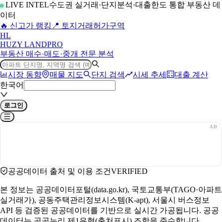
LIVE INTEL
수도권 실거래·단지분석·대출한도 통합 부동산 데
이터
🔥 신고가 랭킹
📍 토지거래허가구역
H
L
HUZY LAND
PRO
부동산 매수·매도·중개 전문 분석
시장 동향
매물 지도
단지 검색
시세 추세
대출 계산
한국어
로그인
공공데이터 출처 및 이용 조건
VERIFIED
본 정보는 공공데이터포털(data.go.kr), 국토교통부(TAGO·아파트
실거래가), 공동주택관리정보시스템(K-apt), 서울시 버스정보
API 등 검증된 공공데이터를 기반으로 실시간 가공됩니다. 공공
데이터는 공공누리 제1유형(출처표시) 조항을 준수합니다.