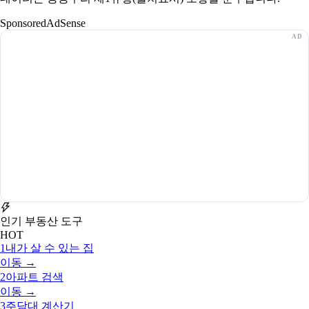
Sponsored
AdSense
인기 부동산 도구
HOT
1
내가 살 수 있는 집
이동 →
2
아파트 검색
이동 →
3
주담대 계산기