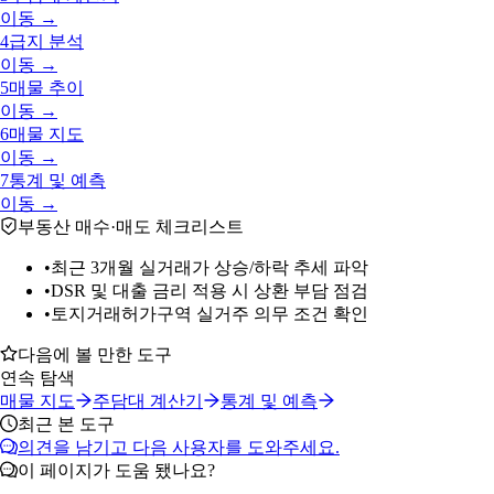
이동 →
4
급지 분석
이동 →
5
매물 추이
이동 →
6
매물 지도
이동 →
7
통계 및 예측
이동 →
부동산 매수·매도 체크리스트
•
최근 3개월 실거래가 상승/하락 추세 파악
•
DSR 및 대출 금리 적용 시 상환 부담 점검
•
토지거래허가구역 실거주 의무 조건 확인
다음에 볼 만한 도구
연속 탐색
매물 지도
주담대 계산기
통계 및 예측
최근 본 도구
의견을 남기고 다음 사용자를 도와주세요.
이 페이지가 도움 됐나요?