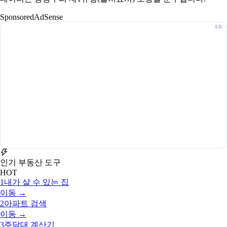
Sponsored
AdSense
인기 부동산 도구
HOT
1
내가 살 수 있는 집
이동 →
2
아파트 검색
이동 →
3
주담대 계산기