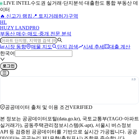
LIVE INTEL
수도권 실거래·단지분석·대출한도 통합 부동산 데
이터
🔥 신고가 랭킹
📍 토지거래허가구역
H
L
HUZY LAND
PRO
부동산 매수·매도·중개 전문 분석
시장 동향
매물 지도
단지 검색
시세 추세
대출 계산
한국어
로그인
공공데이터 출처 및 이용 조건
VERIFIED
본 정보는 공공데이터포털(data.go.kr), 국토교통부(TAGO·아파트
실거래가), 공동주택관리정보시스템(K-apt), 서울시 버스정보
API 등 검증된 공공데이터를 기반으로 실시간 가공됩니다. 공공
데이터는 공공누리 제1유형(출처표시) 조항을 준수합니다.