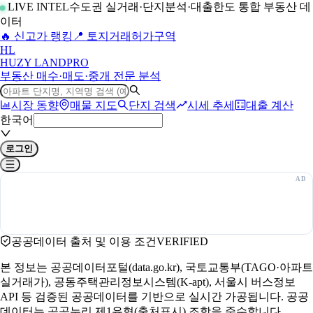
LIVE INTEL
수도권 실거래·단지분석·대출한도 통합 부동산 데
이터
🔥 신고가 랭킹
📍 토지거래허가구역
H
L
HUZY LAND
PRO
부동산 매수·매도·중개 전문 분석
시장 동향
매물 지도
단지 검색
시세 추세
대출 계산
한국어
로그인
공공데이터 출처 및 이용 조건
VERIFIED
본 정보는 공공데이터포털(data.go.kr), 국토교통부(TAGO·아파트
실거래가), 공동주택관리정보시스템(K-apt), 서울시 버스정보
API 등 검증된 공공데이터를 기반으로 실시간 가공됩니다. 공공
데이터는 공공누리 제1유형(출처표시) 조항을 준수합니다.