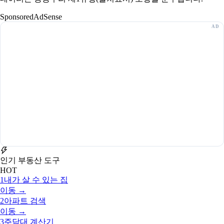
Sponsored
AdSense
인기 부동산 도구
HOT
1
내가 살 수 있는 집
이동 →
2
아파트 검색
이동 →
3
주담대 계산기