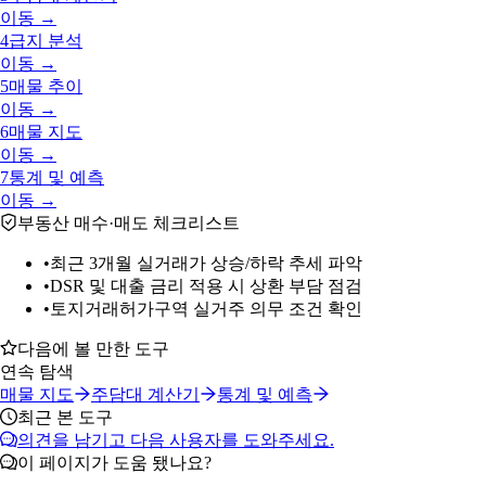
이동 →
4
급지 분석
이동 →
5
매물 추이
이동 →
6
매물 지도
이동 →
7
통계 및 예측
이동 →
부동산 매수·매도 체크리스트
•
최근 3개월 실거래가 상승/하락 추세 파악
•
DSR 및 대출 금리 적용 시 상환 부담 점검
•
토지거래허가구역 실거주 의무 조건 확인
다음에 볼 만한 도구
연속 탐색
매물 지도
주담대 계산기
통계 및 예측
최근 본 도구
의견을 남기고 다음 사용자를 도와주세요.
이 페이지가 도움 됐나요?