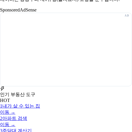
Sponsored
AdSense
인기 부동산 도구
HOT
1
내가 살 수 있는 집
이동 →
2
아파트 검색
이동 →
3
주담대 계산기