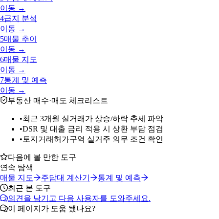
이동 →
4
급지 분석
이동 →
5
매물 추이
이동 →
6
매물 지도
이동 →
7
통계 및 예측
이동 →
부동산 매수·매도 체크리스트
•
최근 3개월 실거래가 상승/하락 추세 파악
•
DSR 및 대출 금리 적용 시 상환 부담 점검
•
토지거래허가구역 실거주 의무 조건 확인
다음에 볼 만한 도구
연속 탐색
매물 지도
주담대 계산기
통계 및 예측
최근 본 도구
의견을 남기고 다음 사용자를 도와주세요.
이 페이지가 도움 됐나요?