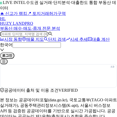
LIVE INTEL
수도권 실거래·단지분석·대출한도 통합 부동산 데
이터
🔥 신고가 랭킹
📍 토지거래허가구역
H
L
HUZY LAND
PRO
부동산 매수·매도·중개 전문 분석
시장 동향
매물 지도
단지 검색
시세 추세
대출 계산
한국어
로그인
공공데이터 출처 및 이용 조건
VERIFIED
본 정보는 공공데이터포털(data.go.kr), 국토교통부(TAGO·아파트
실거래가), 공동주택관리정보시스템(K-apt), 서울시 버스정보
API 등 검증된 공공데이터를 기반으로 실시간 가공됩니다. 공공
데이터는 공공누리 제1유형(출처표시) 조항을 준수합니다.