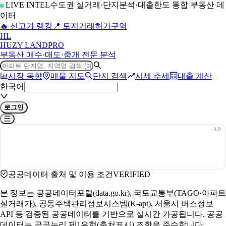
LIVE INTEL
수도권 실거래·단지분석·대출한도 통합 부동산 데
이터
🔥 신고가 랭킹
📍 토지거래허가구역
H
L
HUZY LAND
PRO
부동산 매수·매도·중개 전문 분석
시장 동향
매물 지도
단지 검색
시세 추세
대출 계산
한국어
로그인
공공데이터 출처 및 이용 조건
VERIFIED
본 정보는 공공데이터포털(data.go.kr), 국토교통부(TAGO·아파트
실거래가), 공동주택관리정보시스템(K-apt), 서울시 버스정보
API 등 검증된 공공데이터를 기반으로 실시간 가공됩니다. 공공
데이터는 공공누리 제1유형(출처표시) 조항을 준수합니다.