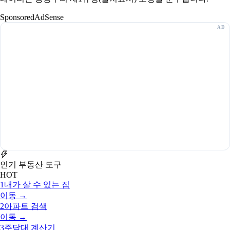
Sponsored
AdSense
인기 부동산 도구
HOT
1
내가 살 수 있는 집
이동 →
2
아파트 검색
이동 →
3
주담대 계산기