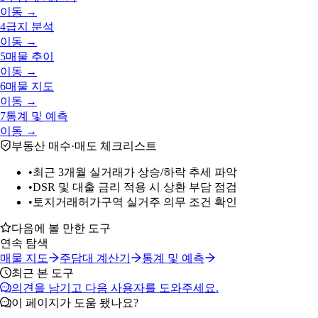
이동 →
4
급지 분석
이동 →
5
매물 추이
이동 →
6
매물 지도
이동 →
7
통계 및 예측
이동 →
부동산 매수·매도 체크리스트
•
최근 3개월 실거래가 상승/하락 추세 파악
•
DSR 및 대출 금리 적용 시 상환 부담 점검
•
토지거래허가구역 실거주 의무 조건 확인
다음에 볼 만한 도구
연속 탐색
매물 지도
주담대 계산기
통계 및 예측
최근 본 도구
의견을 남기고 다음 사용자를 도와주세요.
이 페이지가 도움 됐나요?