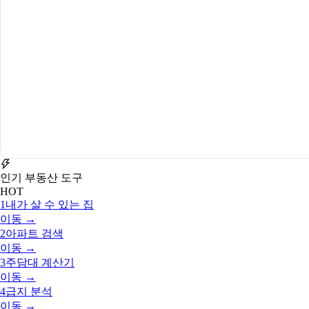
인기 부동산 도구
HOT
1
내가 살 수 있는 집
이동 →
2
아파트 검색
이동 →
3
주담대 계산기
이동 →
4
급지 분석
이동 →