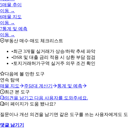
5
매물 추이
이동 →
6
매물 지도
이동 →
7
통계 및 예측
이동 →
부동산 매수·매도 체크리스트
•
최근 3개월 실거래가 상승/하락 추세 파악
•
DSR 및 대출 금리 적용 시 상환 부담 점검
•
토지거래허가구역 실거주 의무 조건 확인
다음에 볼 만한 도구
연속 탐색
매물 지도
주담대 계산기
통계 및 예측
최근 본 도구
의견을 남기고 다음 사용자를 도와주세요.
이 페이지가 도움 됐나요?
질문이나 개선 의견을 남기면 같은 도구를 쓰는 사용자에게도 도
댓글 남기기