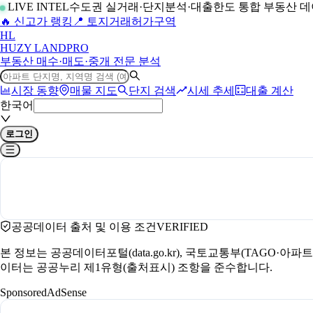
LIVE INTEL
수도권 실거래·단지분석·대출한도 통합 부동산 
🔥 신고가 랭킹
📍 토지거래허가구역
H
L
HUZY LAND
PRO
부동산 매수·매도·중개 전문 분석
시장 동향
매물 지도
단지 검색
시세 추세
대출 계산
한국어
로그인
공공데이터 출처 및 이용 조건
VERIFIED
본 정보는 공공데이터포털(data.go.kr), 국토교통부(TAGO·
이터는 공공누리 제1유형(출처표시) 조항을 준수합니다.
Sponsored
AdSense