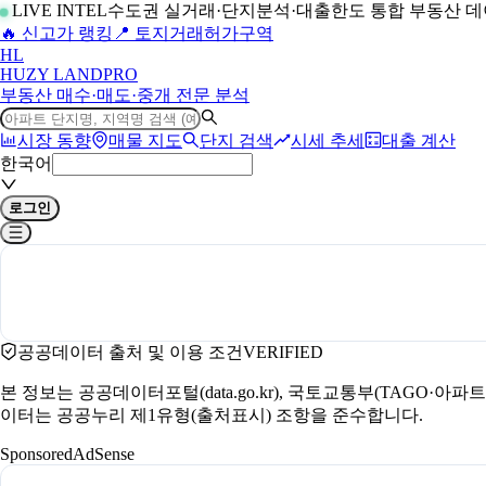
LIVE INTEL
수도권 실거래·단지분석·대출한도 통합 부동산 
🔥 신고가 랭킹
📍 토지거래허가구역
H
L
HUZY LAND
PRO
부동산 매수·매도·중개 전문 분석
시장 동향
매물 지도
단지 검색
시세 추세
대출 계산
한국어
로그인
공공데이터 출처 및 이용 조건
VERIFIED
본 정보는 공공데이터포털(data.go.kr), 국토교통부(TAGO·
이터는 공공누리 제1유형(출처표시) 조항을 준수합니다.
Sponsored
AdSense