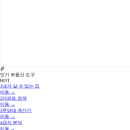
인기 부동산 도구
HOT
1
내가 살 수 있는 집
이동 →
2
아파트 검색
이동 →
3
주담대 계산기
이동 →
4
급지 분석
이동 →