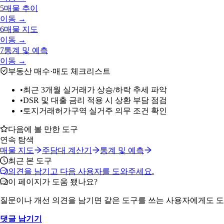
5
매물 추이
이동 →
6
매물 지도
이동 →
7
통계 및 예측
이동 →
부동산 매수·매도 체크리스트
•
최근 3개월 실거래가 상승/하락 추세 파악
•
DSR 및 대출 금리 적용 시 상환 부담 점검
•
토지거래허가구역 실거주 의무 조건 확인
다음에 볼 만한 도구
연속 탐색
매물 지도
주담대 계산기
통계 및 예측
최근 본 도구
의견을 남기고 다음 사용자를 도와주세요.
이 페이지가 도움 됐나요?
질문이나 개선 의견을 남기면 같은 도구를 쓰는 사용자에게도 도
댓글 남기기