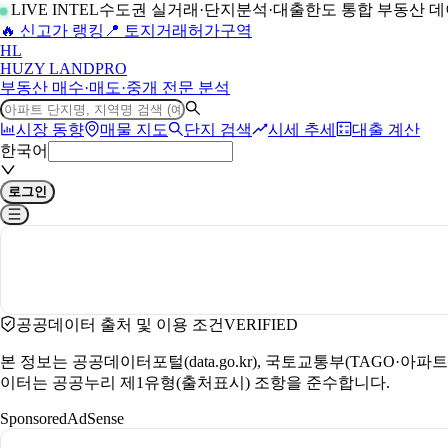
LIVE INTEL
수도권 실거래·단지분석·대출한도 통합 부동산 
🔥 신고가 랭킹
📍 토지거래허가구역
H
L
HUZY LAND
PRO
부동산 매수·매도·중개 전문 분석
시장 동향
매물 지도
단지 검색
시세 추세
대출 계산
한국어
로그인
공공데이터 출처 및 이용 조건
VERIFIED
본 정보는 공공데이터포털(data.go.kr), 국토교통부(TAGO·
이터는 공공누리 제1유형(출처표시) 조항을 준수합니다.
Sponsored
AdSense