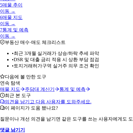
5
매물 추이
이동 →
6
매물 지도
이동 →
7
통계 및 예측
이동 →
부동산 매수·매도 체크리스트
•
최근 3개월 실거래가 상승/하락 추세 파악
•
DSR 및 대출 금리 적용 시 상환 부담 점검
•
토지거래허가구역 실거주 의무 조건 확인
다음에 볼 만한 도구
연속 탐색
매물 지도
주담대 계산기
통계 및 예측
최근 본 도구
의견을 남기고 다음 사용자를 도와주세요.
이 페이지가 도움 됐나요?
질문이나 개선 의견을 남기면 같은 도구를 쓰는 사용자에게도 도
댓글 남기기