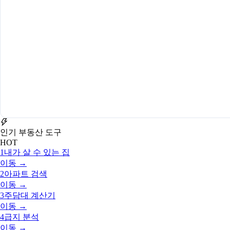
인기 부동산 도구
HOT
1
내가 살 수 있는 집
이동 →
2
아파트 검색
이동 →
3
주담대 계산기
이동 →
4
급지 분석
이동 →