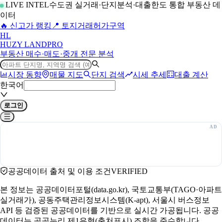
LIVE INTEL
수도권 실거래·단지분석·대출한도 통합 부동산 데
이터
🔥 신고가 랭킹
📍 토지거래허가구역
H
L
HUZY LAND
PRO
부동산 매수·매도·중개 전문 분석
시장 동향
매물 지도
단지 검색
시세 추세
대출 계산
한국어
로그인
공공데이터 출처 및 이용 조건
VERIFIED
본 정보는 공공데이터포털(data.go.kr), 국토교통부(TAGO·아파트
실거래가), 공동주택관리정보시스템(K-apt), 서울시 버스정보
API 등 검증된 공공데이터를 기반으로 실시간 가공됩니다. 공공
데이터는 공공누리 제1유형(출처표시) 조항을 준수합니다.