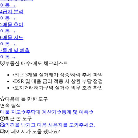
이동 →
4
급지 분석
이동 →
5
매물 추이
이동 →
6
매물 지도
이동 →
7
통계 및 예측
이동 →
부동산 매수·매도 체크리스트
•
최근 3개월 실거래가 상승/하락 추세 파악
•
DSR 및 대출 금리 적용 시 상환 부담 점검
•
토지거래허가구역 실거주 의무 조건 확인
다음에 볼 만한 도구
연속 탐색
매물 지도
주담대 계산기
통계 및 예측
최근 본 도구
의견을 남기고 다음 사용자를 도와주세요.
이 페이지가 도움 됐나요?