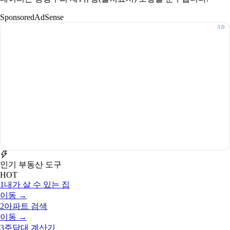
Sponsored
AdSense
인기 부동산 도구
HOT
1
내가 살 수 있는 집
이동 →
2
아파트 검색
이동 →
3
주담대 계산기