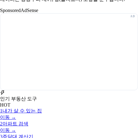
Sponsored
AdSense
인기 부동산 도구
HOT
1
내가 살 수 있는 집
이동 →
2
아파트 검색
이동 →
3
주담대 계산기