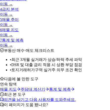
이동 →
4
급지 분석
이동 →
5
매물 추이
이동 →
6
매물 지도
이동 →
7
통계 및 예측
이동 →
부동산 매수·매도 체크리스트
•
최근 3개월 실거래가 상승/하락 추세 파악
•
DSR 및 대출 금리 적용 시 상환 부담 점검
•
토지거래허가구역 실거주 의무 조건 확인
다음에 볼 만한 도구
연속 탐색
매물 지도
주담대 계산기
통계 및 예측
최근 본 도구
의견을 남기고 다음 사용자를 도와주세요.
이 페이지가 도움 됐나요?