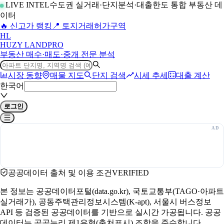
LIVE INTEL
수도권 실거래·단지분석·대출한도 통합 부동산 데
이터
🔥 신고가 랭킹
📍 토지거래허가구역
H
L
HUZY LAND
PRO
부동산 매수·매도·중개 전문 분석
시장 동향
매물 지도
단지 검색
시세 추세
대출 계산
한국어
로그인
공공데이터 출처 및 이용 조건
VERIFIED
본 정보는 공공데이터포털(data.go.kr), 국토교통부(TAGO·아파트
실거래가), 공동주택관리정보시스템(K-apt), 서울시 버스정보
API 등 검증된 공공데이터를 기반으로 실시간 가공됩니다. 공공
데이터는 공공누리 제1유형(출처표시) 조항을 준수합니다.