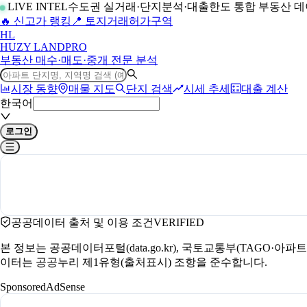
LIVE INTEL
수도권 실거래·단지분석·대출한도 통합 부동산 
🔥 신고가 랭킹
📍 토지거래허가구역
H
L
HUZY LAND
PRO
부동산 매수·매도·중개 전문 분석
시장 동향
매물 지도
단지 검색
시세 추세
대출 계산
한국어
로그인
공공데이터 출처 및 이용 조건
VERIFIED
본 정보는 공공데이터포털(data.go.kr), 국토교통부(TAGO·
이터는 공공누리 제1유형(출처표시) 조항을 준수합니다.
Sponsored
AdSense