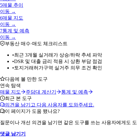
5
매물 추이
이동 →
6
매물 지도
이동 →
7
통계 및 예측
이동 →
부동산 매수·매도 체크리스트
•
최근 3개월 실거래가 상승/하락 추세 파악
•
DSR 및 대출 금리 적용 시 상환 부담 점검
•
토지거래허가구역 실거주 의무 조건 확인
다음에 볼 만한 도구
연속 탐색
매물 지도
주담대 계산기
통계 및 예측
최근 본 도구
의견을 남기고 다음 사용자를 도와주세요.
이 페이지가 도움 됐나요?
질문이나 개선 의견을 남기면 같은 도구를 쓰는 사용자에게도 도
댓글 남기기