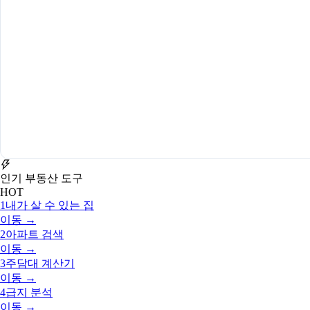
인기 부동산 도구
HOT
1
내가 살 수 있는 집
이동 →
2
아파트 검색
이동 →
3
주담대 계산기
이동 →
4
급지 분석
이동 →