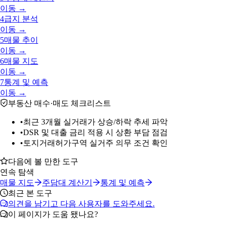
이동 →
4
급지 분석
이동 →
5
매물 추이
이동 →
6
매물 지도
이동 →
7
통계 및 예측
이동 →
부동산 매수·매도 체크리스트
•
최근 3개월 실거래가 상승/하락 추세 파악
•
DSR 및 대출 금리 적용 시 상환 부담 점검
•
토지거래허가구역 실거주 의무 조건 확인
다음에 볼 만한 도구
연속 탐색
매물 지도
주담대 계산기
통계 및 예측
최근 본 도구
의견을 남기고 다음 사용자를 도와주세요.
이 페이지가 도움 됐나요?