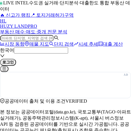
LIVE INTEL
수도권 실거래·단지분석·대출한도 통합 부동산 데
이터
🔥 신고가 랭킹
📍 토지거래허가구역
H
L
HUZY LAND
PRO
부동산 매수·매도·중개 전문 분석
시장 동향
매물 지도
단지 검색
시세 추세
대출 계산
한국어
로그인
공공데이터 출처 및 이용 조건
VERIFIED
본 정보는 공공데이터포털(data.go.kr), 국토교통부(TAGO·아파트
실거래가), 공동주택관리정보시스템(K-apt), 서울시 버스정보
API 등 검증된 공공데이터를 기반으로 실시간 가공됩니다. 공공
데이터는 공공누리 제1유형(출처표시) 조항을 준수합니다.