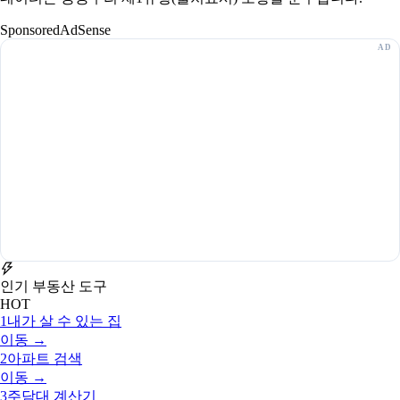
Sponsored
AdSense
인기 부동산 도구
HOT
1
내가 살 수 있는 집
이동 →
2
아파트 검색
이동 →
3
주담대 계산기