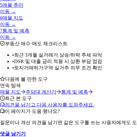
5
매물 추이
이동 →
6
매물 지도
이동 →
7
통계 및 예측
이동 →
부동산 매수·매도 체크리스트
•
최근 3개월 실거래가 상승/하락 추세 파악
•
DSR 및 대출 금리 적용 시 상환 부담 점검
•
토지거래허가구역 실거주 의무 조건 확인
다음에 볼 만한 도구
연속 탐색
매물 지도
주담대 계산기
통계 및 예측
최근 본 도구
의견을 남기고 다음 사용자를 도와주세요.
이 페이지가 도움 됐나요?
질문이나 개선 의견을 남기면 같은 도구를 쓰는 사용자에게도 도
댓글 남기기