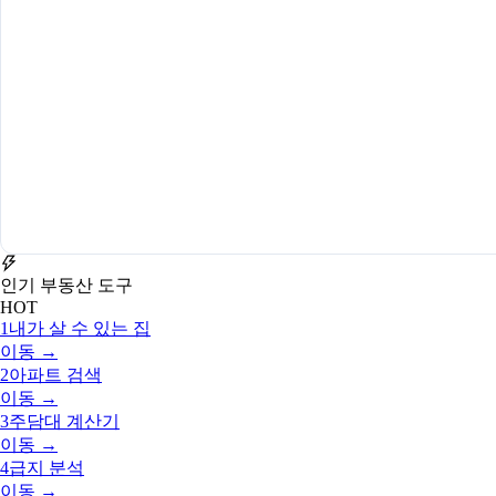
인기 부동산 도구
HOT
1
내가 살 수 있는 집
이동 →
2
아파트 검색
이동 →
3
주담대 계산기
이동 →
4
급지 분석
이동 →