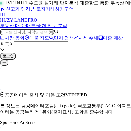
LIVE INTEL
수도권 실거래·단지분석·대출한도 통합 부동산 
🔥 신고가 랭킹
📍 토지거래허가구역
H
L
HUZY LAND
PRO
부동산 매수·매도·중개 전문 분석
시장 동향
매물 지도
단지 검색
시세 추세
대출 계산
한국어
로그인
공공데이터 출처 및 이용 조건
VERIFIED
본 정보는 공공데이터포털(data.go.kr), 국토교통부(TAGO·
이터는 공공누리 제1유형(출처표시) 조항을 준수합니다.
Sponsored
AdSense