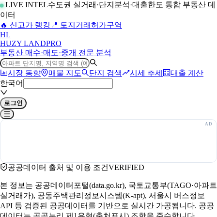
LIVE INTEL
수도권 실거래·단지분석·대출한도 통합 부동산 데
이터
🔥 신고가 랭킹
📍 토지거래허가구역
H
L
HUZY LAND
PRO
부동산 매수·매도·중개 전문 분석
시장 동향
매물 지도
단지 검색
시세 추세
대출 계산
한국어
로그인
공공데이터 출처 및 이용 조건
VERIFIED
본 정보는 공공데이터포털(data.go.kr), 국토교통부(TAGO·아파트
실거래가), 공동주택관리정보시스템(K-apt), 서울시 버스정보
API 등 검증된 공공데이터를 기반으로 실시간 가공됩니다. 공공
데이터는 공공누리 제1유형(출처표시) 조항을 준수합니다.