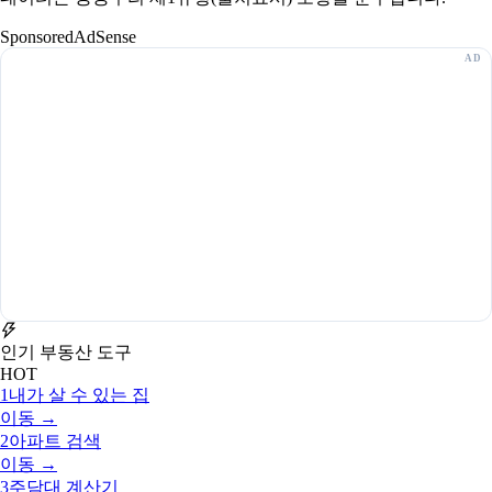
Sponsored
AdSense
인기 부동산 도구
HOT
1
내가 살 수 있는 집
이동 →
2
아파트 검색
이동 →
3
주담대 계산기