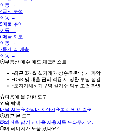
이동 →
4
급지 분석
이동 →
5
매물 추이
이동 →
6
매물 지도
이동 →
7
통계 및 예측
이동 →
부동산 매수·매도 체크리스트
•
최근 3개월 실거래가 상승/하락 추세 파악
•
DSR 및 대출 금리 적용 시 상환 부담 점검
•
토지거래허가구역 실거주 의무 조건 확인
다음에 볼 만한 도구
연속 탐색
매물 지도
주담대 계산기
통계 및 예측
최근 본 도구
의견을 남기고 다음 사용자를 도와주세요.
이 페이지가 도움 됐나요?