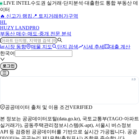
LIVE INTEL
수도권 실거래·단지분석·대출한도 통합 부동산 데
이터
🔥 신고가 랭킹
📍 토지거래허가구역
H
L
HUZY LAND
PRO
부동산 매수·매도·중개 전문 분석
시장 동향
매물 지도
단지 검색
시세 추세
대출 계산
한국어
로그인
공공데이터 출처 및 이용 조건
VERIFIED
본 정보는 공공데이터포털(data.go.kr), 국토교통부(TAGO·아파트
실거래가), 공동주택관리정보시스템(K-apt), 서울시 버스정보
API 등 검증된 공공데이터를 기반으로 실시간 가공됩니다. 공공
데이터는 공공누리 제1유형(출처표시) 조항을 준수합니다.