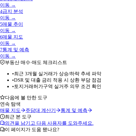
이동 →
4
급지 분석
이동 →
5
매물 추이
이동 →
6
매물 지도
이동 →
7
통계 및 예측
이동 →
부동산 매수·매도 체크리스트
•
최근 3개월 실거래가 상승/하락 추세 파악
•
DSR 및 대출 금리 적용 시 상환 부담 점검
•
토지거래허가구역 실거주 의무 조건 확인
다음에 볼 만한 도구
연속 탐색
매물 지도
주담대 계산기
통계 및 예측
최근 본 도구
의견을 남기고 다음 사용자를 도와주세요.
이 페이지가 도움 됐나요?