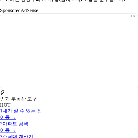
Sponsored
AdSense
인기 부동산 도구
HOT
1
내가 살 수 있는 집
이동 →
2
아파트 검색
이동 →
3
주담대 계산기