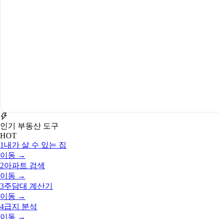
인기 부동산 도구
HOT
1
내가 살 수 있는 집
이동 →
2
아파트 검색
이동 →
3
주담대 계산기
이동 →
4
급지 분석
이동 →