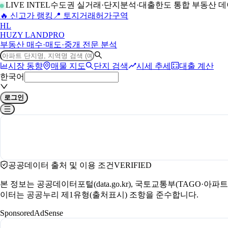
LIVE INTEL
수도권 실거래·단지분석·대출한도 통합 부동산 
🔥 신고가 랭킹
📍 토지거래허가구역
H
L
HUZY LAND
PRO
부동산 매수·매도·중개 전문 분석
시장 동향
매물 지도
단지 검색
시세 추세
대출 계산
한국어
로그인
공공데이터 출처 및 이용 조건
VERIFIED
본 정보는 공공데이터포털(data.go.kr), 국토교통부(TAGO·
이터는 공공누리 제1유형(출처표시) 조항을 준수합니다.
Sponsored
AdSense