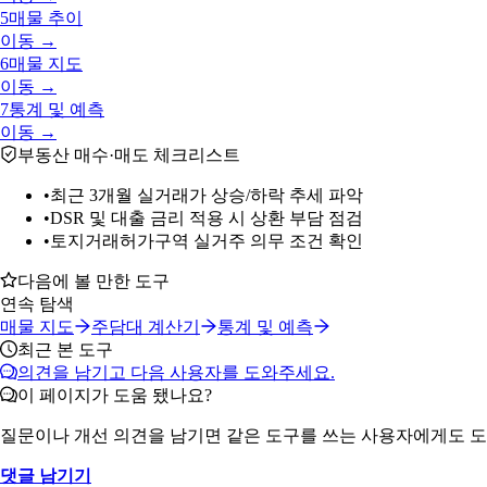
5
매물 추이
이동 →
6
매물 지도
이동 →
7
통계 및 예측
이동 →
부동산 매수·매도 체크리스트
•
최근 3개월 실거래가 상승/하락 추세 파악
•
DSR 및 대출 금리 적용 시 상환 부담 점검
•
토지거래허가구역 실거주 의무 조건 확인
다음에 볼 만한 도구
연속 탐색
매물 지도
주담대 계산기
통계 및 예측
최근 본 도구
의견을 남기고 다음 사용자를 도와주세요.
이 페이지가 도움 됐나요?
질문이나 개선 의견을 남기면 같은 도구를 쓰는 사용자에게도 도
댓글 남기기