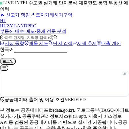
LIVE INTEL
수도권 실거래·단지분석·대출한도 통합 부동산 데
이터
🔥 신고가 랭킹
📍 토지거래허가구역
H
L
HUZY LAND
PRO
부동산 매수·매도·중개 전문 분석
시장 동향
매물 지도
단지 검색
시세 추세
대출 계산
한국어
로그인
공공데이터 출처 및 이용 조건
VERIFIED
본 정보는 공공데이터포털(data.go.kr), 국토교통부(TAGO·아파트
실거래가), 공동주택관리정보시스템(K-apt), 서울시 버스정보
API 등 검증된 공공데이터를 기반으로 실시간 가공됩니다. 공공
데이터는 공공누리 제1유형(출처표시) 조항을 준수합니다.