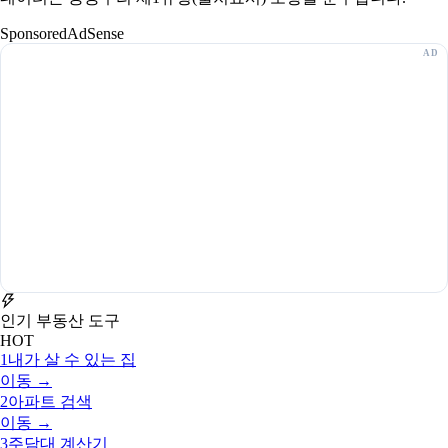
Sponsored
AdSense
인기 부동산 도구
HOT
1
내가 살 수 있는 집
이동 →
2
아파트 검색
이동 →
3
주담대 계산기