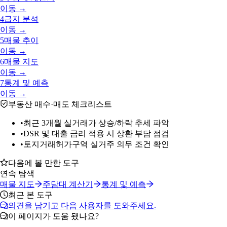
이동 →
4
급지 분석
이동 →
5
매물 추이
이동 →
6
매물 지도
이동 →
7
통계 및 예측
이동 →
부동산 매수·매도 체크리스트
•
최근 3개월 실거래가 상승/하락 추세 파악
•
DSR 및 대출 금리 적용 시 상환 부담 점검
•
토지거래허가구역 실거주 의무 조건 확인
다음에 볼 만한 도구
연속 탐색
매물 지도
주담대 계산기
통계 및 예측
최근 본 도구
의견을 남기고 다음 사용자를 도와주세요.
이 페이지가 도움 됐나요?