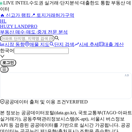
LIVE INTEL
수도권 실거래·단지분석·대출한도 통합 부동산 데
이터
🔥 신고가 랭킹
📍 토지거래허가구역
H
L
HUZY LAND
PRO
부동산 매수·매도·중개 전문 분석
시장 동향
매물 지도
단지 검색
시세 추세
대출 계산
한국어
로그인
공공데이터 출처 및 이용 조건
VERIFIED
본 정보는 공공데이터포털(data.go.kr), 국토교통부(TAGO·아파트
실거래가), 공동주택관리정보시스템(K-apt), 서울시 버스정보
API 등 검증된 공공데이터를 기반으로 실시간 가공됩니다. 공공
데이터는 공공누리 제1유형(출처표시) 조항을 준수합니다.