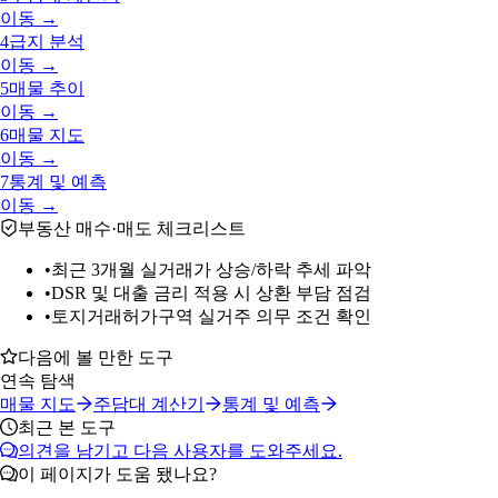
이동 →
4
급지 분석
이동 →
5
매물 추이
이동 →
6
매물 지도
이동 →
7
통계 및 예측
이동 →
부동산 매수·매도 체크리스트
•
최근 3개월 실거래가 상승/하락 추세 파악
•
DSR 및 대출 금리 적용 시 상환 부담 점검
•
토지거래허가구역 실거주 의무 조건 확인
다음에 볼 만한 도구
연속 탐색
매물 지도
주담대 계산기
통계 및 예측
최근 본 도구
의견을 남기고 다음 사용자를 도와주세요.
이 페이지가 도움 됐나요?