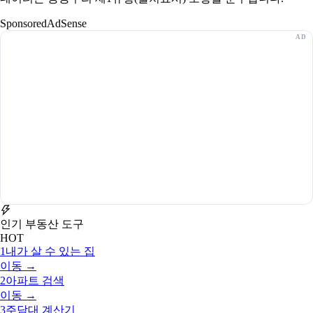
Sponsored
AdSense
인기 부동산 도구
HOT
1
내가 살 수 있는 집
이동 →
2
아파트 검색
이동 →
3
주담대 계산기