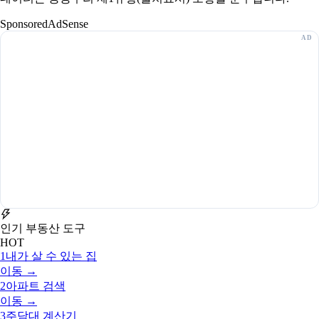
Sponsored
AdSense
인기 부동산 도구
HOT
1
내가 살 수 있는 집
이동 →
2
아파트 검색
이동 →
3
주담대 계산기