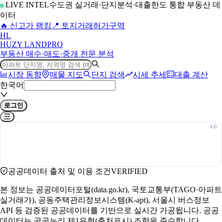
LIVE INTEL
수도권 실거래·단지분석·대출한도 통합 부동산 데
이터
🔥 신고가 랭킹
📍 토지거래허가구역
H
L
HUZY LAND
PRO
부동산 매수·매도·중개 전문 분석
시장 동향
매물 지도
단지 검색
시세 추세
대출 계산
한국어
로그인
공공데이터 출처 및 이용 조건
VERIFIED
본 정보는 공공데이터포털(data.go.kr), 국토교통부(TAGO·아파트
실거래가), 공동주택관리정보시스템(K-apt), 서울시 버스정보
API 등 검증된 공공데이터를 기반으로 실시간 가공됩니다. 공공
데이터는 공공누리 제1유형(출처표시) 조항을 준수합니다.