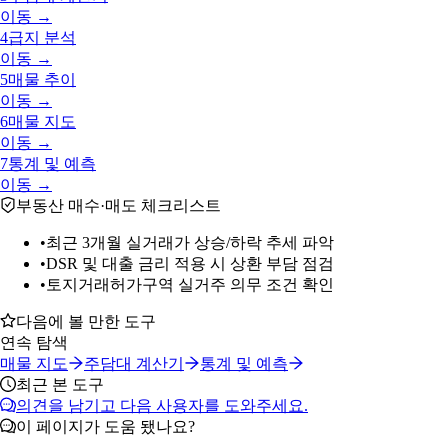
이동 →
4
급지 분석
이동 →
5
매물 추이
이동 →
6
매물 지도
이동 →
7
통계 및 예측
이동 →
부동산 매수·매도 체크리스트
•
최근 3개월 실거래가 상승/하락 추세 파악
•
DSR 및 대출 금리 적용 시 상환 부담 점검
•
토지거래허가구역 실거주 의무 조건 확인
다음에 볼 만한 도구
연속 탐색
매물 지도
주담대 계산기
통계 및 예측
최근 본 도구
의견을 남기고 다음 사용자를 도와주세요.
이 페이지가 도움 됐나요?