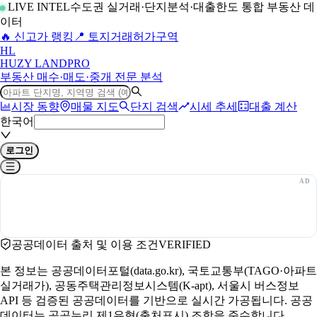
LIVE INTEL
수도권 실거래·단지분석·대출한도 통합 부동산 데
이터
🔥 신고가 랭킹
📍 토지거래허가구역
H
L
HUZY LAND
PRO
부동산 매수·매도·중개 전문 분석
시장 동향
매물 지도
단지 검색
시세 추세
대출 계산
한국어
로그인
공공데이터 출처 및 이용 조건
VERIFIED
본 정보는 공공데이터포털(data.go.kr), 국토교통부(TAGO·아파트
실거래가), 공동주택관리정보시스템(K-apt), 서울시 버스정보
API 등 검증된 공공데이터를 기반으로 실시간 가공됩니다. 공공
데이터는 공공누리 제1유형(출처표시) 조항을 준수합니다.