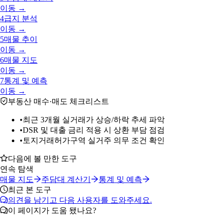
이동 →
4
급지 분석
이동 →
5
매물 추이
이동 →
6
매물 지도
이동 →
7
통계 및 예측
이동 →
부동산 매수·매도 체크리스트
•
최근 3개월 실거래가 상승/하락 추세 파악
•
DSR 및 대출 금리 적용 시 상환 부담 점검
•
토지거래허가구역 실거주 의무 조건 확인
다음에 볼 만한 도구
연속 탐색
매물 지도
주담대 계산기
통계 및 예측
최근 본 도구
의견을 남기고 다음 사용자를 도와주세요.
이 페이지가 도움 됐나요?