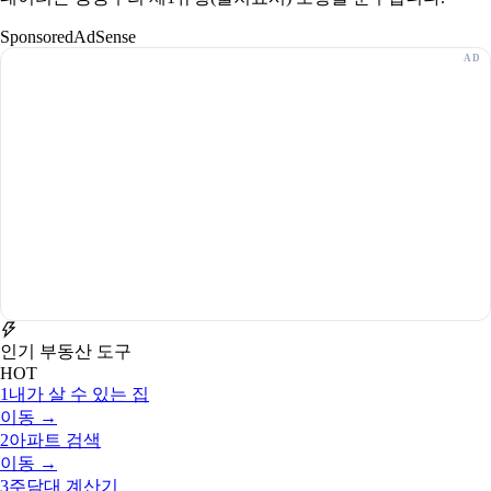
Sponsored
AdSense
인기 부동산 도구
HOT
1
내가 살 수 있는 집
이동 →
2
아파트 검색
이동 →
3
주담대 계산기