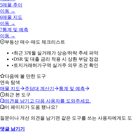
5
매물 추이
이동 →
6
매물 지도
이동 →
7
통계 및 예측
이동 →
부동산 매수·매도 체크리스트
•
최근 3개월 실거래가 상승/하락 추세 파악
•
DSR 및 대출 금리 적용 시 상환 부담 점검
•
토지거래허가구역 실거주 의무 조건 확인
다음에 볼 만한 도구
연속 탐색
매물 지도
주담대 계산기
통계 및 예측
최근 본 도구
의견을 남기고 다음 사용자를 도와주세요.
이 페이지가 도움 됐나요?
질문이나 개선 의견을 남기면 같은 도구를 쓰는 사용자에게도 도
댓글 남기기