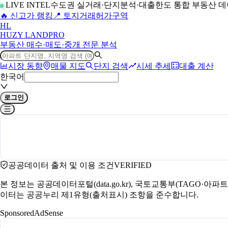
LIVE INTEL
수도권 실거래·단지분석·대출한도 통합 부동산 
🔥 신고가 랭킹
📍 토지거래허가구역
H
L
HUZY LAND
PRO
부동산 매수·매도·중개 전문 분석
시장 동향
매물 지도
단지 검색
시세 추세
대출 계산
한국어
로그인
공공데이터 출처 및 이용 조건
VERIFIED
본 정보는 공공데이터포털(data.go.kr), 국토교통부(TAGO·
이터는 공공누리 제1유형(출처표시) 조항을 준수합니다.
Sponsored
AdSense