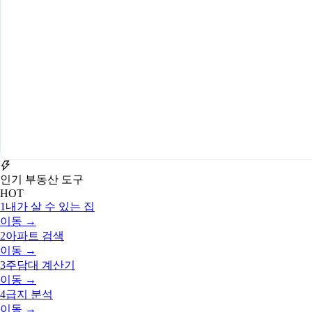
인기 부동산 도구
HOT
1
내가 살 수 있는 집
이동 →
2
아파트 검색
이동 →
3
주담대 계산기
이동 →
4
급지 분석
이동 →