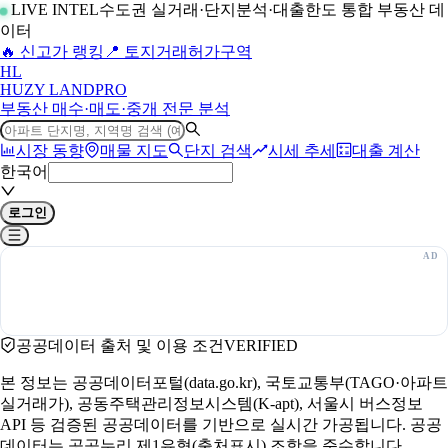
LIVE INTEL
수도권 실거래·단지분석·대출한도 통합 부동산 데
이터
🔥 신고가 랭킹
📍 토지거래허가구역
H
L
HUZY LAND
PRO
부동산 매수·매도·중개 전문 분석
시장 동향
매물 지도
단지 검색
시세 추세
대출 계산
한국어
로그인
공공데이터 출처 및 이용 조건
VERIFIED
본 정보는 공공데이터포털(data.go.kr), 국토교통부(TAGO·아파트
실거래가), 공동주택관리정보시스템(K-apt), 서울시 버스정보
API 등 검증된 공공데이터를 기반으로 실시간 가공됩니다. 공공
데이터는 공공누리 제1유형(출처표시) 조항을 준수합니다.