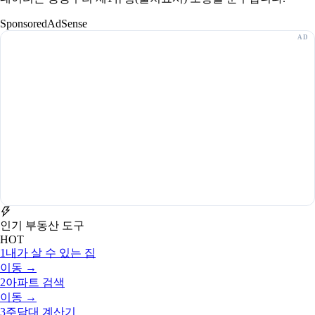
Sponsored
AdSense
인기 부동산 도구
HOT
1
내가 살 수 있는 집
이동 →
2
아파트 검색
이동 →
3
주담대 계산기