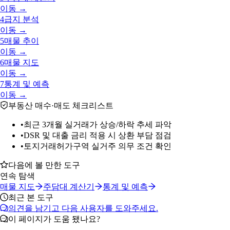
이동 →
4
급지 분석
이동 →
5
매물 추이
이동 →
6
매물 지도
이동 →
7
통계 및 예측
이동 →
부동산 매수·매도 체크리스트
•
최근 3개월 실거래가 상승/하락 추세 파악
•
DSR 및 대출 금리 적용 시 상환 부담 점검
•
토지거래허가구역 실거주 의무 조건 확인
다음에 볼 만한 도구
연속 탐색
매물 지도
주담대 계산기
통계 및 예측
최근 본 도구
의견을 남기고 다음 사용자를 도와주세요.
이 페이지가 도움 됐나요?