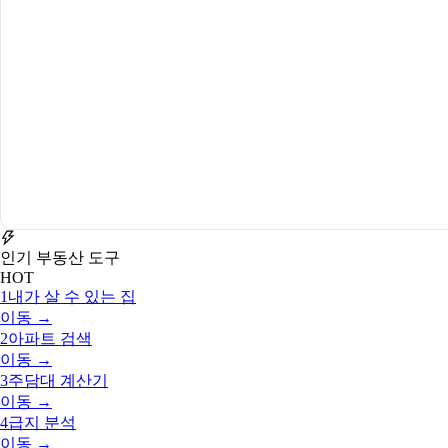
인기 부동산 도구
HOT
1
내가 살 수 있는 집
이동 →
2
아파트 검색
이동 →
3
주담대 계산기
이동 →
4
급지 분석
이동 →