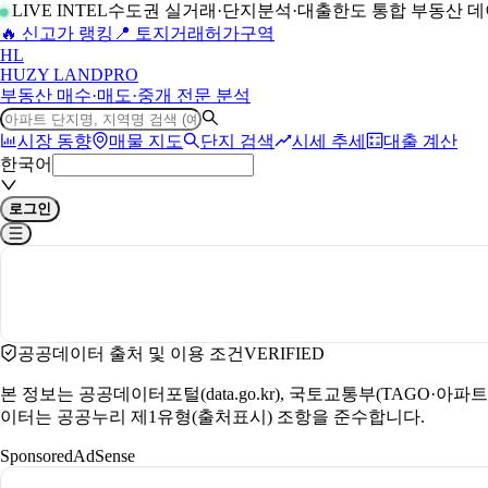
LIVE INTEL
수도권 실거래·단지분석·대출한도 통합 부동산 
🔥 신고가 랭킹
📍 토지거래허가구역
H
L
HUZY LAND
PRO
부동산 매수·매도·중개 전문 분석
시장 동향
매물 지도
단지 검색
시세 추세
대출 계산
한국어
로그인
공공데이터 출처 및 이용 조건
VERIFIED
본 정보는 공공데이터포털(data.go.kr), 국토교통부(TAGO·
이터는 공공누리 제1유형(출처표시) 조항을 준수합니다.
Sponsored
AdSense