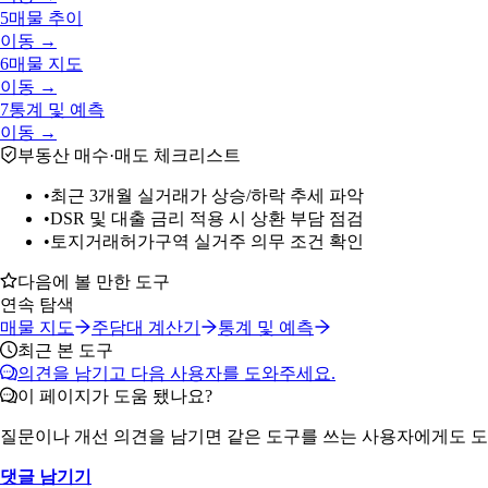
5
매물 추이
이동 →
6
매물 지도
이동 →
7
통계 및 예측
이동 →
부동산 매수·매도 체크리스트
•
최근 3개월 실거래가 상승/하락 추세 파악
•
DSR 및 대출 금리 적용 시 상환 부담 점검
•
토지거래허가구역 실거주 의무 조건 확인
다음에 볼 만한 도구
연속 탐색
매물 지도
주담대 계산기
통계 및 예측
최근 본 도구
의견을 남기고 다음 사용자를 도와주세요.
이 페이지가 도움 됐나요?
질문이나 개선 의견을 남기면 같은 도구를 쓰는 사용자에게도 도
댓글 남기기