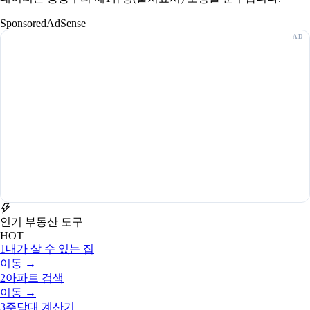
Sponsored
AdSense
인기 부동산 도구
HOT
1
내가 살 수 있는 집
이동 →
2
아파트 검색
이동 →
3
주담대 계산기