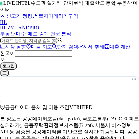
LIVE INTEL
수도권 실거래·단지분석·대출한도 통합 부동산 데
이터
🔥 신고가 랭킹
📍 토지거래허가구역
H
L
HUZY LAND
PRO
부동산 매수·매도·중개 전문 분석
시장 동향
매물 지도
단지 검색
시세 추세
대출 계산
한국어
로그인
공공데이터 출처 및 이용 조건
VERIFIED
본 정보는 공공데이터포털(data.go.kr), 국토교통부(TAGO·아파트
실거래가), 공동주택관리정보시스템(K-apt), 서울시 버스정보
API 등 검증된 공공데이터를 기반으로 실시간 가공됩니다. 공공
데이터는 공공누리 제1유형(출처표시) 조항을 준수합니다.