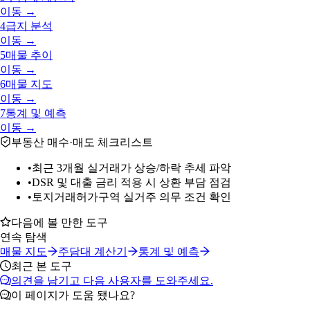
이동 →
4
급지 분석
이동 →
5
매물 추이
이동 →
6
매물 지도
이동 →
7
통계 및 예측
이동 →
부동산 매수·매도 체크리스트
•
최근 3개월 실거래가 상승/하락 추세 파악
•
DSR 및 대출 금리 적용 시 상환 부담 점검
•
토지거래허가구역 실거주 의무 조건 확인
다음에 볼 만한 도구
연속 탐색
매물 지도
주담대 계산기
통계 및 예측
최근 본 도구
의견을 남기고 다음 사용자를 도와주세요.
이 페이지가 도움 됐나요?