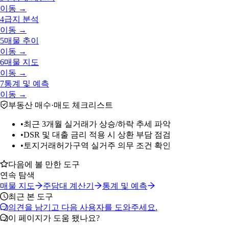
이동 →
4
급지 분석
이동 →
5
매물 추이
이동 →
6
매물 지도
이동 →
7
통계 및 예측
이동 →
부동산 매수·매도 체크리스트
•
최근 3개월 실거래가 상승/하락 추세 파악
•
DSR 및 대출 금리 적용 시 상환 부담 점검
•
토지거래허가구역 실거주 의무 조건 확인
다음에 볼 만한 도구
연속 탐색
매물 지도
주담대 계산기
통계 및 예측
최근 본 도구
의견을 남기고 다음 사용자를 도와주세요.
이 페이지가 도움 됐나요?