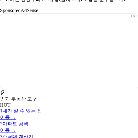
Sponsored
AdSense
인기 부동산 도구
HOT
1
내가 살 수 있는 집
이동 →
2
아파트 검색
이동 →
3
주담대 계산기