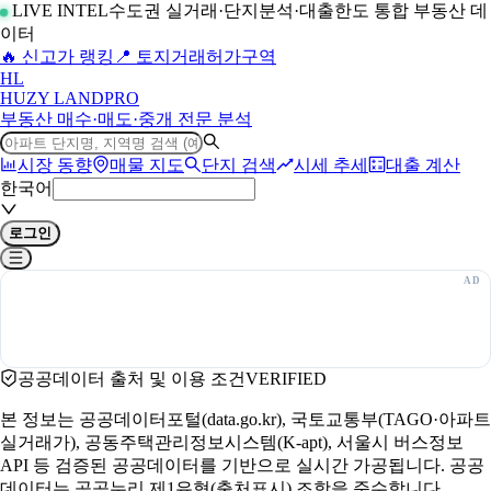
LIVE INTEL
수도권 실거래·단지분석·대출한도 통합 부동산 데
이터
🔥 신고가 랭킹
📍 토지거래허가구역
H
L
HUZY LAND
PRO
부동산 매수·매도·중개 전문 분석
시장 동향
매물 지도
단지 검색
시세 추세
대출 계산
한국어
로그인
공공데이터 출처 및 이용 조건
VERIFIED
본 정보는 공공데이터포털(data.go.kr), 국토교통부(TAGO·아파트
실거래가), 공동주택관리정보시스템(K-apt), 서울시 버스정보
API 등 검증된 공공데이터를 기반으로 실시간 가공됩니다. 공공
데이터는 공공누리 제1유형(출처표시) 조항을 준수합니다.