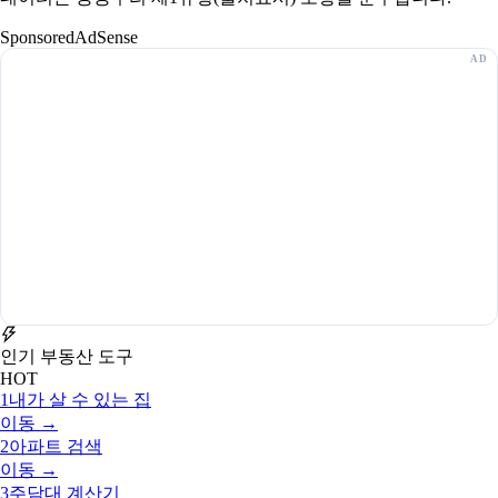
Sponsored
AdSense
인기 부동산 도구
HOT
1
내가 살 수 있는 집
이동 →
2
아파트 검색
이동 →
3
주담대 계산기