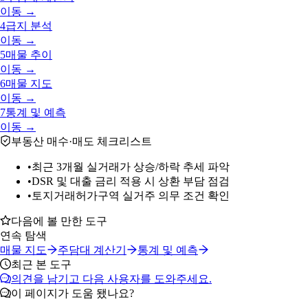
이동 →
4
급지 분석
이동 →
5
매물 추이
이동 →
6
매물 지도
이동 →
7
통계 및 예측
이동 →
부동산 매수·매도 체크리스트
•
최근 3개월 실거래가 상승/하락 추세 파악
•
DSR 및 대출 금리 적용 시 상환 부담 점검
•
토지거래허가구역 실거주 의무 조건 확인
다음에 볼 만한 도구
연속 탐색
매물 지도
주담대 계산기
통계 및 예측
최근 본 도구
의견을 남기고 다음 사용자를 도와주세요.
이 페이지가 도움 됐나요?