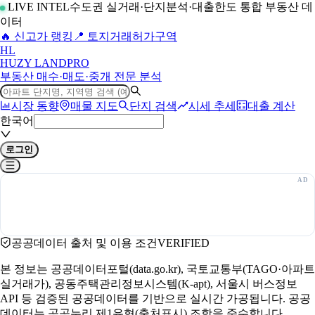
LIVE INTEL
수도권 실거래·단지분석·대출한도 통합 부동산 데
이터
🔥 신고가 랭킹
📍 토지거래허가구역
H
L
HUZY LAND
PRO
부동산 매수·매도·중개 전문 분석
시장 동향
매물 지도
단지 검색
시세 추세
대출 계산
한국어
로그인
공공데이터 출처 및 이용 조건
VERIFIED
본 정보는 공공데이터포털(data.go.kr), 국토교통부(TAGO·아파트
실거래가), 공동주택관리정보시스템(K-apt), 서울시 버스정보
API 등 검증된 공공데이터를 기반으로 실시간 가공됩니다. 공공
데이터는 공공누리 제1유형(출처표시) 조항을 준수합니다.