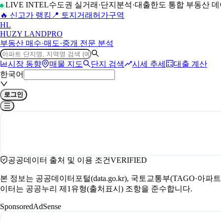
LIVE INTEL
수도권 실거래·단지분석·대출한도 통합 부동산 
🔥 신고가 랭킹
📍 토지거래허가구역
H
L
HUZY LAND
PRO
부동산 매수·매도·중개 전문 분석
시장 동향
매물 지도
단지 검색
시세 추세
대출 계산
한국어
로그인
공공데이터 출처 및 이용 조건
VERIFIED
본 정보는 공공데이터포털(data.go.kr), 국토교통부(TAGO·
이터는 공공누리 제1유형(출처표시) 조항을 준수합니다.
Sponsored
AdSense