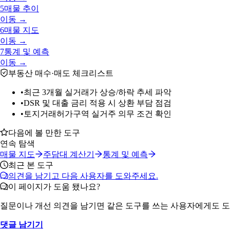
5
매물 추이
이동 →
6
매물 지도
이동 →
7
통계 및 예측
이동 →
부동산 매수·매도 체크리스트
•
최근 3개월 실거래가 상승/하락 추세 파악
•
DSR 및 대출 금리 적용 시 상환 부담 점검
•
토지거래허가구역 실거주 의무 조건 확인
다음에 볼 만한 도구
연속 탐색
매물 지도
주담대 계산기
통계 및 예측
최근 본 도구
의견을 남기고 다음 사용자를 도와주세요.
이 페이지가 도움 됐나요?
질문이나 개선 의견을 남기면 같은 도구를 쓰는 사용자에게도 도
댓글 남기기