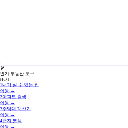
인기 부동산 도구
HOT
1
내가 살 수 있는 집
이동 →
2
아파트 검색
이동 →
3
주담대 계산기
이동 →
4
급지 분석
이동 →