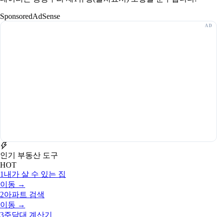
Sponsored
AdSense
인기 부동산 도구
HOT
1
내가 살 수 있는 집
이동 →
2
아파트 검색
이동 →
3
주담대 계산기