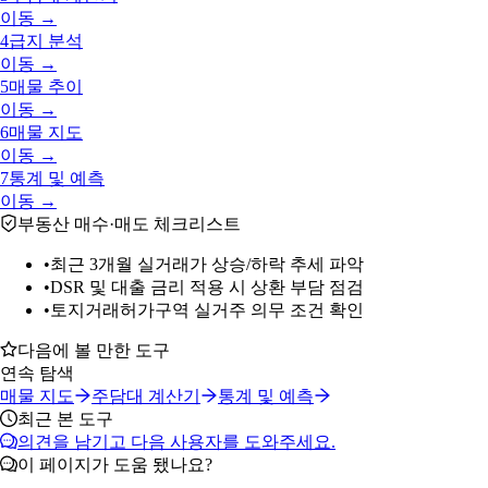
이동 →
4
급지 분석
이동 →
5
매물 추이
이동 →
6
매물 지도
이동 →
7
통계 및 예측
이동 →
부동산 매수·매도 체크리스트
•
최근 3개월 실거래가 상승/하락 추세 파악
•
DSR 및 대출 금리 적용 시 상환 부담 점검
•
토지거래허가구역 실거주 의무 조건 확인
다음에 볼 만한 도구
연속 탐색
매물 지도
주담대 계산기
통계 및 예측
최근 본 도구
의견을 남기고 다음 사용자를 도와주세요.
이 페이지가 도움 됐나요?