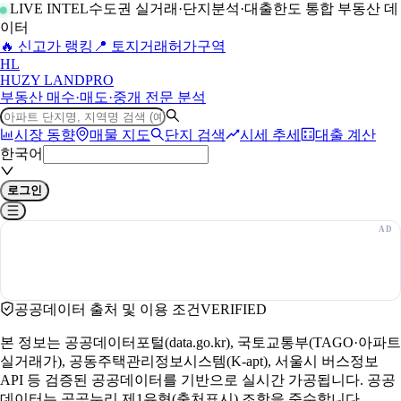
LIVE INTEL
수도권 실거래·단지분석·대출한도 통합 부동산 데
이터
🔥 신고가 랭킹
📍 토지거래허가구역
H
L
HUZY LAND
PRO
부동산 매수·매도·중개 전문 분석
시장 동향
매물 지도
단지 검색
시세 추세
대출 계산
한국어
로그인
공공데이터 출처 및 이용 조건
VERIFIED
본 정보는 공공데이터포털(data.go.kr), 국토교통부(TAGO·아파트
실거래가), 공동주택관리정보시스템(K-apt), 서울시 버스정보
API 등 검증된 공공데이터를 기반으로 실시간 가공됩니다. 공공
데이터는 공공누리 제1유형(출처표시) 조항을 준수합니다.