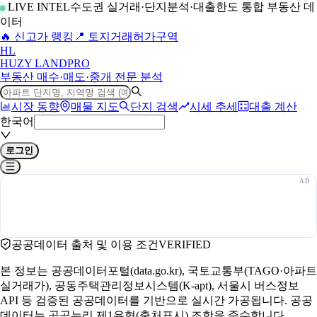
LIVE INTEL
수도권 실거래·단지분석·대출한도 통합 부동산 데
이터
🔥 신고가 랭킹
📍 토지거래허가구역
H
L
HUZY LAND
PRO
부동산 매수·매도·중개 전문 분석
시장 동향
매물 지도
단지 검색
시세 추세
대출 계산
한국어
로그인
공공데이터 출처 및 이용 조건
VERIFIED
본 정보는 공공데이터포털(data.go.kr), 국토교통부(TAGO·아파트
실거래가), 공동주택관리정보시스템(K-apt), 서울시 버스정보
API 등 검증된 공공데이터를 기반으로 실시간 가공됩니다. 공공
데이터는 공공누리 제1유형(출처표시) 조항을 준수합니다.