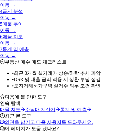
이동 →
4
급지 분석
이동 →
5
매물 추이
이동 →
6
매물 지도
이동 →
7
통계 및 예측
이동 →
부동산 매수·매도 체크리스트
•
최근 3개월 실거래가 상승/하락 추세 파악
•
DSR 및 대출 금리 적용 시 상환 부담 점검
•
토지거래허가구역 실거주 의무 조건 확인
다음에 볼 만한 도구
연속 탐색
매물 지도
주담대 계산기
통계 및 예측
최근 본 도구
의견을 남기고 다음 사용자를 도와주세요.
이 페이지가 도움 됐나요?