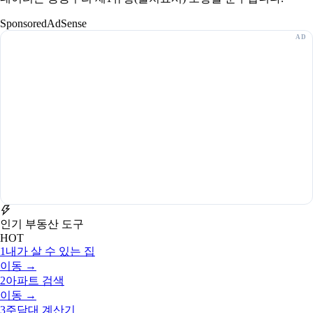
Sponsored
AdSense
인기 부동산 도구
HOT
1
내가 살 수 있는 집
이동 →
2
아파트 검색
이동 →
3
주담대 계산기