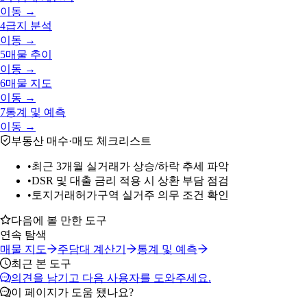
이동 →
4
급지 분석
이동 →
5
매물 추이
이동 →
6
매물 지도
이동 →
7
통계 및 예측
이동 →
부동산 매수·매도 체크리스트
•
최근 3개월 실거래가 상승/하락 추세 파악
•
DSR 및 대출 금리 적용 시 상환 부담 점검
•
토지거래허가구역 실거주 의무 조건 확인
다음에 볼 만한 도구
연속 탐색
매물 지도
주담대 계산기
통계 및 예측
최근 본 도구
의견을 남기고 다음 사용자를 도와주세요.
이 페이지가 도움 됐나요?