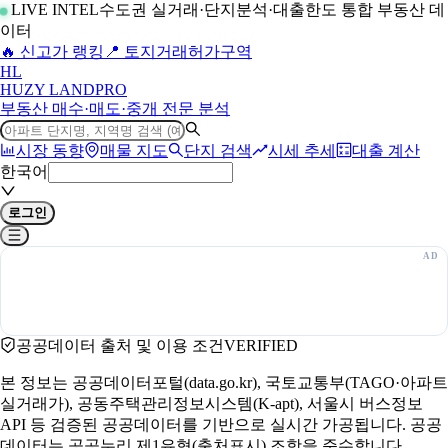
LIVE INTEL
수도권 실거래·단지분석·대출한도 통합 부동산 데
이터
🔥 신고가 랭킹
📍 토지거래허가구역
H
L
HUZY LAND
PRO
부동산 매수·매도·중개 전문 분석
시장 동향
매물 지도
단지 검색
시세 추세
대출 계산
한국어
로그인
공공데이터 출처 및 이용 조건
VERIFIED
본 정보는 공공데이터포털(data.go.kr), 국토교통부(TAGO·아파트
실거래가), 공동주택관리정보시스템(K-apt), 서울시 버스정보
API 등 검증된 공공데이터를 기반으로 실시간 가공됩니다. 공공
데이터는 공공누리 제1유형(출처표시) 조항을 준수합니다.