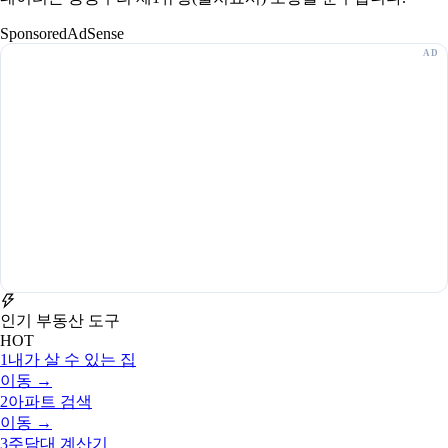
Sponsored
AdSense
인기 부동산 도구
HOT
1
내가 살 수 있는 집
이동 →
2
아파트 검색
이동 →
3
주담대 계산기