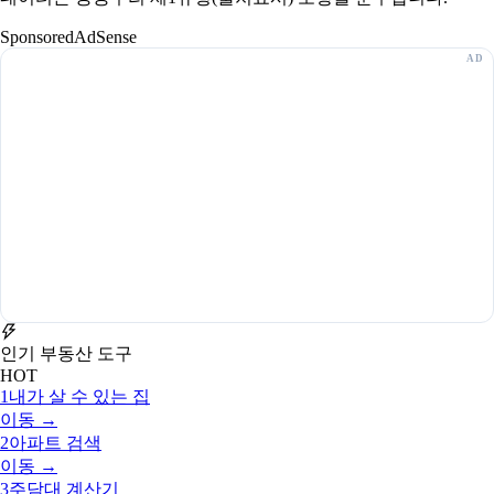
Sponsored
AdSense
인기 부동산 도구
HOT
1
내가 살 수 있는 집
이동 →
2
아파트 검색
이동 →
3
주담대 계산기