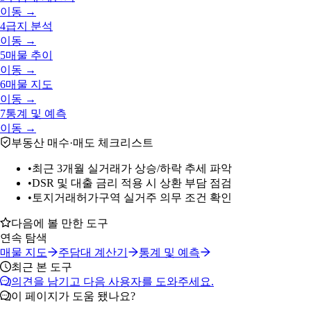
이동 →
4
급지 분석
이동 →
5
매물 추이
이동 →
6
매물 지도
이동 →
7
통계 및 예측
이동 →
부동산 매수·매도 체크리스트
•
최근 3개월 실거래가 상승/하락 추세 파악
•
DSR 및 대출 금리 적용 시 상환 부담 점검
•
토지거래허가구역 실거주 의무 조건 확인
다음에 볼 만한 도구
연속 탐색
매물 지도
주담대 계산기
통계 및 예측
최근 본 도구
의견을 남기고 다음 사용자를 도와주세요.
이 페이지가 도움 됐나요?