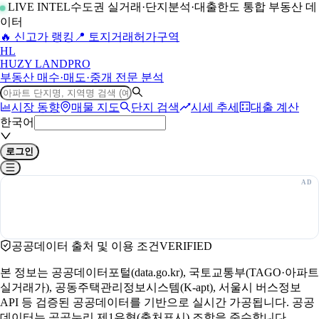
LIVE INTEL
수도권 실거래·단지분석·대출한도 통합 부동산 데
이터
🔥 신고가 랭킹
📍 토지거래허가구역
H
L
HUZY LAND
PRO
부동산 매수·매도·중개 전문 분석
시장 동향
매물 지도
단지 검색
시세 추세
대출 계산
한국어
로그인
공공데이터 출처 및 이용 조건
VERIFIED
본 정보는 공공데이터포털(data.go.kr), 국토교통부(TAGO·아파트
실거래가), 공동주택관리정보시스템(K-apt), 서울시 버스정보
API 등 검증된 공공데이터를 기반으로 실시간 가공됩니다. 공공
데이터는 공공누리 제1유형(출처표시) 조항을 준수합니다.