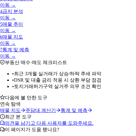
이동 →
4
급지 분석
이동 →
5
매물 추이
이동 →
6
매물 지도
이동 →
7
통계 및 예측
이동 →
부동산 매수·매도 체크리스트
•
최근 3개월 실거래가 상승/하락 추세 파악
•
DSR 및 대출 금리 적용 시 상환 부담 점검
•
토지거래허가구역 실거주 의무 조건 확인
다음에 볼 만한 도구
연속 탐색
매물 지도
주담대 계산기
통계 및 예측
최근 본 도구
의견을 남기고 다음 사용자를 도와주세요.
이 페이지가 도움 됐나요?