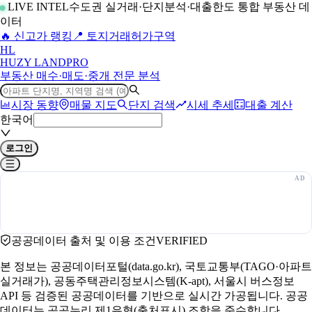
LIVE INTEL
수도권 실거래·단지분석·대출한도 통합 부동산 데
이터
🔥 신고가 랭킹
📍 토지거래허가구역
H
L
HUZY LAND
PRO
부동산 매수·매도·중개 전문 분석
시장 동향
매물 지도
단지 검색
시세 추세
대출 계산
한국어
로그인
공공데이터 출처 및 이용 조건
VERIFIED
본 정보는 공공데이터포털(data.go.kr), 국토교통부(TAGO·아파트
실거래가), 공동주택관리정보시스템(K-apt), 서울시 버스정보
API 등 검증된 공공데이터를 기반으로 실시간 가공됩니다. 공공
데이터는 공공누리 제1유형(출처표시) 조항을 준수합니다.