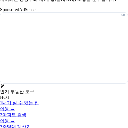
Sponsored
AdSense
인기 부동산 도구
HOT
1
내가 살 수 있는 집
이동 →
2
아파트 검색
이동 →
3
주담대 계산기