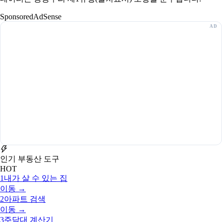
Sponsored
AdSense
인기 부동산 도구
HOT
1
내가 살 수 있는 집
이동 →
2
아파트 검색
이동 →
3
주담대 계산기