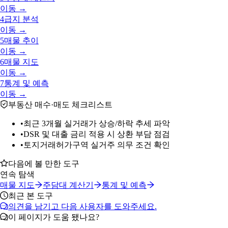
이동 →
4
급지 분석
이동 →
5
매물 추이
이동 →
6
매물 지도
이동 →
7
통계 및 예측
이동 →
부동산 매수·매도 체크리스트
•
최근 3개월 실거래가 상승/하락 추세 파악
•
DSR 및 대출 금리 적용 시 상환 부담 점검
•
토지거래허가구역 실거주 의무 조건 확인
다음에 볼 만한 도구
연속 탐색
매물 지도
주담대 계산기
통계 및 예측
최근 본 도구
의견을 남기고 다음 사용자를 도와주세요.
이 페이지가 도움 됐나요?