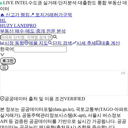
LIVE INTEL
수도권 실거래·단지분석·대출한도 통합 부동산 데
이터
🔥 신고가 랭킹
📍 토지거래허가구역
H
L
HUZY LAND
PRO
부동산 매수·매도·중개 전문 분석
시장 동향
매물 지도
단지 검색
시세 추세
대출 계산
한국어
로그인
공공데이터 출처 및 이용 조건
VERIFIED
본 정보는 공공데이터포털(data.go.kr), 국토교통부(TAGO·아파트
실거래가), 공동주택관리정보시스템(K-apt), 서울시 버스정보
API 등 검증된 공공데이터를 기반으로 실시간 가공됩니다. 공공
데이터는 공공누리 제1유형(출처표시) 조항을 준수합니다.