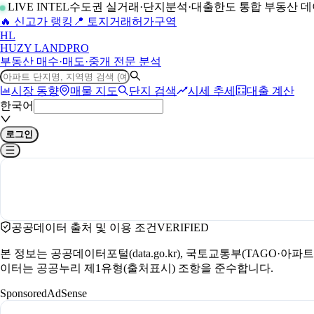
LIVE INTEL
수도권 실거래·단지분석·대출한도 통합 부동산 
🔥 신고가 랭킹
📍 토지거래허가구역
H
L
HUZY LAND
PRO
부동산 매수·매도·중개 전문 분석
시장 동향
매물 지도
단지 검색
시세 추세
대출 계산
한국어
로그인
공공데이터 출처 및 이용 조건
VERIFIED
본 정보는 공공데이터포털(data.go.kr), 국토교통부(TAGO·
이터는 공공누리 제1유형(출처표시) 조항을 준수합니다.
Sponsored
AdSense