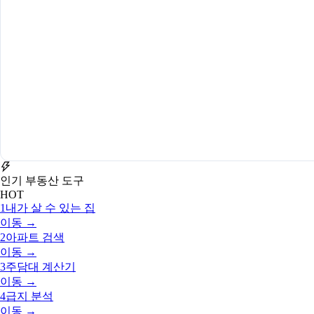
인기 부동산 도구
HOT
1
내가 살 수 있는 집
이동 →
2
아파트 검색
이동 →
3
주담대 계산기
이동 →
4
급지 분석
이동 →