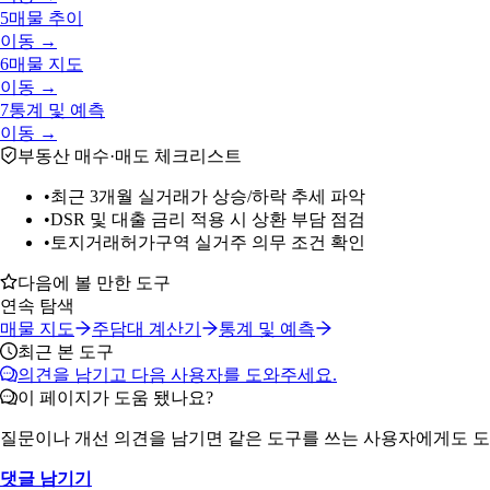
5
매물 추이
이동 →
6
매물 지도
이동 →
7
통계 및 예측
이동 →
부동산 매수·매도 체크리스트
•
최근 3개월 실거래가 상승/하락 추세 파악
•
DSR 및 대출 금리 적용 시 상환 부담 점검
•
토지거래허가구역 실거주 의무 조건 확인
다음에 볼 만한 도구
연속 탐색
매물 지도
주담대 계산기
통계 및 예측
최근 본 도구
의견을 남기고 다음 사용자를 도와주세요.
이 페이지가 도움 됐나요?
질문이나 개선 의견을 남기면 같은 도구를 쓰는 사용자에게도 도
댓글 남기기