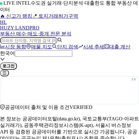
LIVE INTEL
수도권 실거래·단지분석·대출한도 통합 부동산 데
이터
🔥 신고가 랭킹
📍 토지거래허가구역
H
L
HUZY LAND
PRO
부동산 매수·매도·중개 전문 분석
시장 동향
매물 지도
단지 검색
시세 추세
대출 계산
한국어
로그인
공공데이터 출처 및 이용 조건
VERIFIED
본 정보는 공공데이터포털(data.go.kr), 국토교통부(TAGO·아파트
실거래가), 공동주택관리정보시스템(K-apt), 서울시 버스정보
API 등 검증된 공공데이터를 기반으로 실시간 가공됩니다. 공공
데이터는 공공누리 제1유형(출처표시) 조항을 준수합니다.