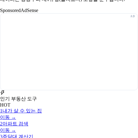
Sponsored
AdSense
인기 부동산 도구
HOT
1
내가 살 수 있는 집
이동 →
2
아파트 검색
이동 →
3
주담대 계산기