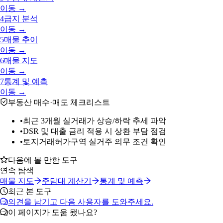
이동 →
4
급지 분석
이동 →
5
매물 추이
이동 →
6
매물 지도
이동 →
7
통계 및 예측
이동 →
부동산 매수·매도 체크리스트
•
최근 3개월 실거래가 상승/하락 추세 파악
•
DSR 및 대출 금리 적용 시 상환 부담 점검
•
토지거래허가구역 실거주 의무 조건 확인
다음에 볼 만한 도구
연속 탐색
매물 지도
주담대 계산기
통계 및 예측
최근 본 도구
의견을 남기고 다음 사용자를 도와주세요.
이 페이지가 도움 됐나요?