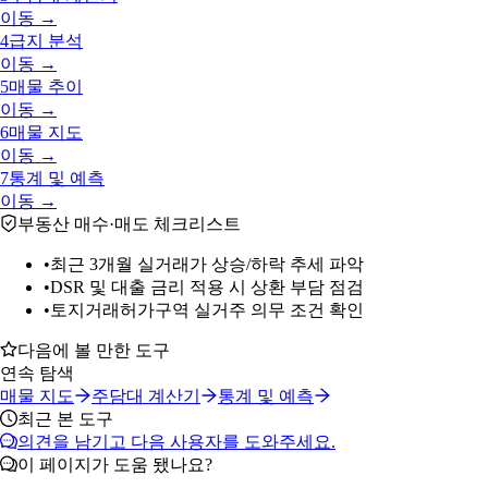
이동 →
4
급지 분석
이동 →
5
매물 추이
이동 →
6
매물 지도
이동 →
7
통계 및 예측
이동 →
부동산 매수·매도 체크리스트
•
최근 3개월 실거래가 상승/하락 추세 파악
•
DSR 및 대출 금리 적용 시 상환 부담 점검
•
토지거래허가구역 실거주 의무 조건 확인
다음에 볼 만한 도구
연속 탐색
매물 지도
주담대 계산기
통계 및 예측
최근 본 도구
의견을 남기고 다음 사용자를 도와주세요.
이 페이지가 도움 됐나요?