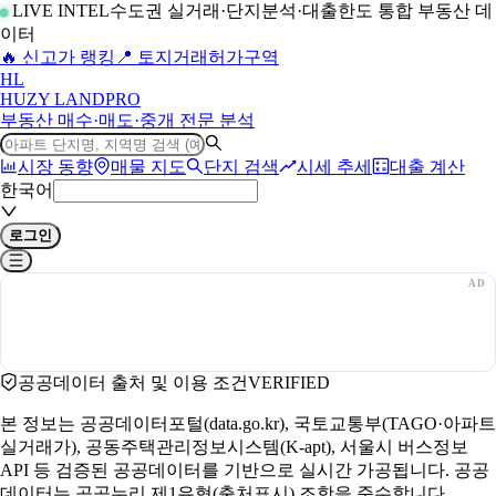
LIVE INTEL
수도권 실거래·단지분석·대출한도 통합 부동산 데
이터
🔥 신고가 랭킹
📍 토지거래허가구역
H
L
HUZY LAND
PRO
부동산 매수·매도·중개 전문 분석
시장 동향
매물 지도
단지 검색
시세 추세
대출 계산
한국어
로그인
공공데이터 출처 및 이용 조건
VERIFIED
본 정보는 공공데이터포털(data.go.kr), 국토교통부(TAGO·아파트
실거래가), 공동주택관리정보시스템(K-apt), 서울시 버스정보
API 등 검증된 공공데이터를 기반으로 실시간 가공됩니다. 공공
데이터는 공공누리 제1유형(출처표시) 조항을 준수합니다.