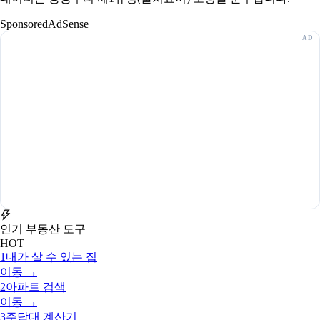
Sponsored
AdSense
인기 부동산 도구
HOT
1
내가 살 수 있는 집
이동 →
2
아파트 검색
이동 →
3
주담대 계산기