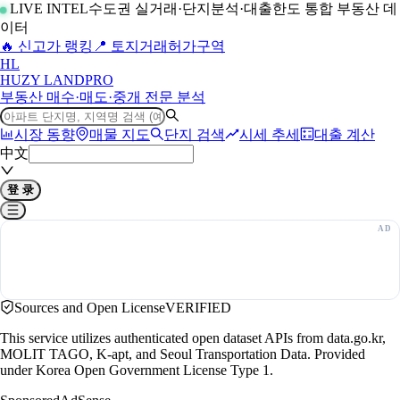
LIVE INTEL
수도권 실거래·단지분석·대출한도 통합 부동산 데
이터
🔥 신고가 랭킹
📍 토지거래허가구역
H
L
HUZY LAND
PRO
부동산 매수·매도·중개 전문 분석
시장 동향
매물 지도
단지 검색
시세 추세
대출 계산
中文
登 录
Sources and Open License
VERIFIED
This service utilizes authenticated open dataset APIs from data.go.kr,
MOLIT TAGO, K-apt, and Seoul Transportation Data. Provided
under Korea Open Government License Type 1.