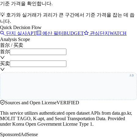
기준 가격을 확인합니다.
💡
호가와 실거래가 괴리가 큰 구간에서 기준 가격을 잡는 데 씁
니다.
Quick Decision Flow
단지 실사
APT
예산 필터
BUDGET
관심단지
WATCH
Analysis Scope
首尔
/
买卖
首尔
买卖
Sources and Open License
VERIFIED
This service utilizes authenticated open dataset APIs from data.go.kr,
MOLIT TAGO, K-apt, and Seoul Transportation Data. Provided
under Korea Open Government License Type 1.
Sponsored
AdSense