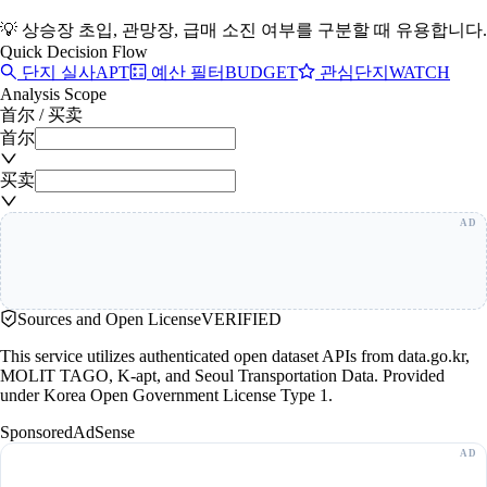
💡
상승장 초입, 관망장, 급매 소진 여부를 구분할 때 유용합니다.
Quick Decision Flow
단지 실사
APT
예산 필터
BUDGET
관심단지
WATCH
Analysis Scope
首尔
/
买卖
首尔
买卖
Sources and Open License
VERIFIED
This service utilizes authenticated open dataset APIs from data.go.kr,
MOLIT TAGO, K-apt, and Seoul Transportation Data. Provided
under Korea Open Government License Type 1.
Sponsored
AdSense