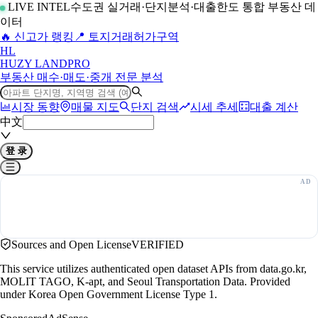
LIVE INTEL
수도권 실거래·단지분석·대출한도 통합 부동산 데
이터
🔥 신고가 랭킹
📍 토지거래허가구역
H
L
HUZY LAND
PRO
부동산 매수·매도·중개 전문 분석
시장 동향
매물 지도
단지 검색
시세 추세
대출 계산
中文
登 录
Sources and Open License
VERIFIED
This service utilizes authenticated open dataset APIs from data.go.kr,
MOLIT TAGO, K-apt, and Seoul Transportation Data. Provided
under Korea Open Government License Type 1.