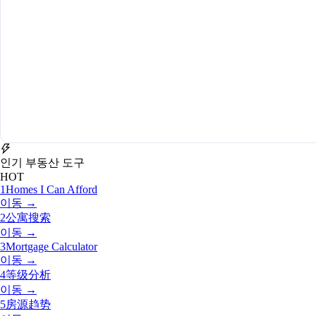
인기 부동산 도구
HOT
1
Homes I Can Afford
이동 →
2
公寓搜索
이동 →
3
Mortgage Calculator
이동 →
4
等级分析
이동 →
5
房源趋势