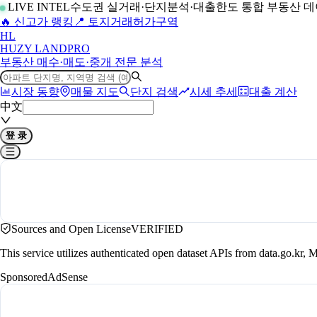
LIVE INTEL
수도권 실거래·단지분석·대출한도 통합 부동산 
🔥 신고가 랭킹
📍 토지거래허가구역
H
L
HUZY LAND
PRO
부동산 매수·매도·중개 전문 분석
시장 동향
매물 지도
단지 검색
시세 추세
대출 계산
中文
登 录
Sources and Open License
VERIFIED
This service utilizes authenticated open dataset APIs from data.go.
Sponsored
AdSense