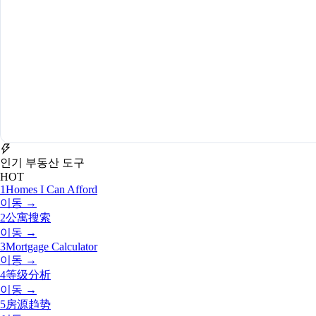
인기 부동산 도구
HOT
1
Homes I Can Afford
이동 →
2
公寓搜索
이동 →
3
Mortgage Calculator
이동 →
4
等级分析
이동 →
5
房源趋势