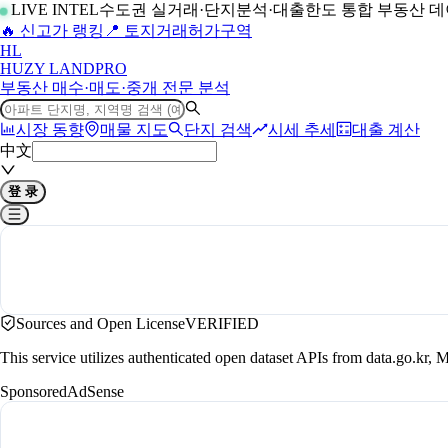
LIVE INTEL
수도권 실거래·단지분석·대출한도 통합 부동산 
🔥 신고가 랭킹
📍 토지거래허가구역
H
L
HUZY LAND
PRO
부동산 매수·매도·중개 전문 분석
시장 동향
매물 지도
단지 검색
시세 추세
대출 계산
中文
登 录
Sources and Open License
VERIFIED
This service utilizes authenticated open dataset APIs from data.go.
Sponsored
AdSense