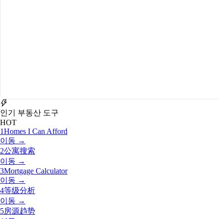
인기 부동산 도구
HOT
1
Homes I Can Afford
이동 →
2
公寓搜索
이동 →
3
Mortgage Calculator
이동 →
4
等级分析
이동 →
5
房源趋势