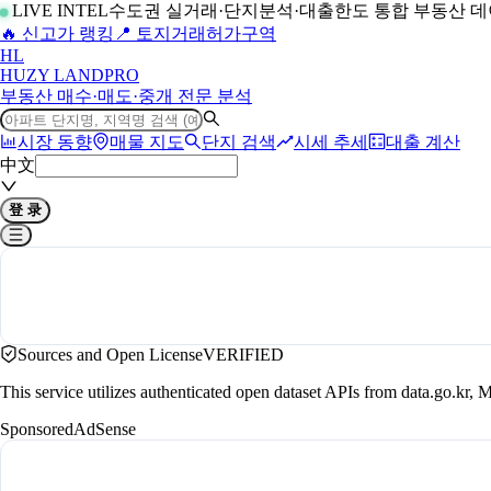
LIVE INTEL
수도권 실거래·단지분석·대출한도 통합 부동산 
🔥 신고가 랭킹
📍 토지거래허가구역
H
L
HUZY LAND
PRO
부동산 매수·매도·중개 전문 분석
시장 동향
매물 지도
단지 검색
시세 추세
대출 계산
中文
登 录
Sources and Open License
VERIFIED
This service utilizes authenticated open dataset APIs from data.go.
Sponsored
AdSense