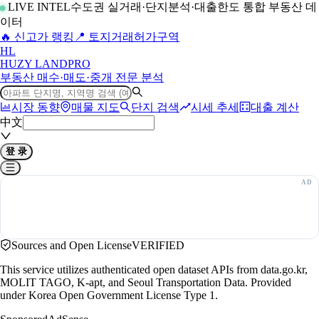
LIVE INTEL
수도권 실거래·단지분석·대출한도 통합 부동산 데
이터
🔥 신고가 랭킹
📍 토지거래허가구역
H
L
HUZY LAND
PRO
부동산 매수·매도·중개 전문 분석
시장 동향
매물 지도
단지 검색
시세 추세
대출 계산
中文
登 录
Sources and Open License
VERIFIED
This service utilizes authenticated open dataset APIs from data.go.kr,
MOLIT TAGO, K-apt, and Seoul Transportation Data. Provided
under Korea Open Government License Type 1.