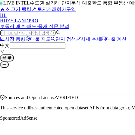
LIVE INTEL
수도권 실거래·단지분석·대출한도 통합 부동산 
🔥 신고가 랭킹
📍 토지거래허가구역
H
L
HUZY LAND
PRO
부동산 매수·매도·중개 전문 분석
시장 동향
매물 지도
단지 검색
시세 추세
대출 계산
中文
登 录
Sources and Open License
VERIFIED
This service utilizes authenticated open dataset APIs from data.go.
Sponsored
AdSense