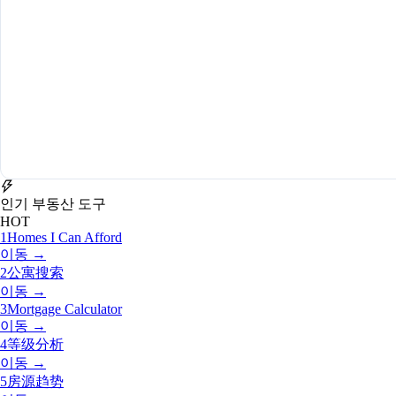
인기 부동산 도구
HOT
1
Homes I Can Afford
이동 →
2
公寓搜索
이동 →
3
Mortgage Calculator
이동 →
4
等级分析
이동 →
5
房源趋势