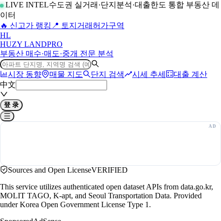
LIVE INTEL
수도권 실거래·단지분석·대출한도 통합 부동산 데
이터
🔥 신고가 랭킹
📍 토지거래허가구역
H
L
HUZY LAND
PRO
부동산 매수·매도·중개 전문 분석
시장 동향
매물 지도
단지 검색
시세 추세
대출 계산
中文
登 录
Sources and Open License
VERIFIED
This service utilizes authenticated open dataset APIs from data.go.kr,
MOLIT TAGO, K-apt, and Seoul Transportation Data. Provided
under Korea Open Government License Type 1.