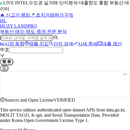
LIVE INTEL
수도권 실거래·단지분석·대출한도 통합 부동산 데
이터
🔥 신고가 랭킹
📍 토지거래허가구역
H
L
HUZY LAND
PRO
부동산 매수·매도·중개 전문 분석
시장 동향
매물 지도
단지 검색
시세 추세
대출 계산
中文
登 录
Sources and Open License
VERIFIED
This service utilizes authenticated open dataset APIs from data.go.kr,
MOLIT TAGO, K-apt, and Seoul Transportation Data. Provided
under Korea Open Government License Type 1.