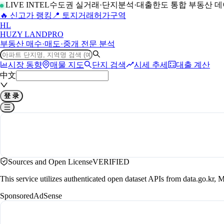
LIVE INTEL
수도권 실거래·단지분석·대출한도 통합 부동산 
🔥 신고가 랭킹
📍 토지거래허가구역
H
L
HUZY LAND
PRO
부동산 매수·매도·중개 전문 분석
시장 동향
매물 지도
단지 검색
시세 추세
대출 계산
中文
登 录
Sources and Open License
VERIFIED
This service utilizes authenticated open dataset APIs from data.go.
Sponsored
AdSense