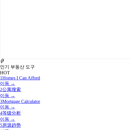
인기 부동산 도구
HOT
1
Homes I Can Afford
이동 →
2
公寓搜索
이동 →
3
Mortgage Calculator
이동 →
4
等级分析
이동 →
5
房源趋势